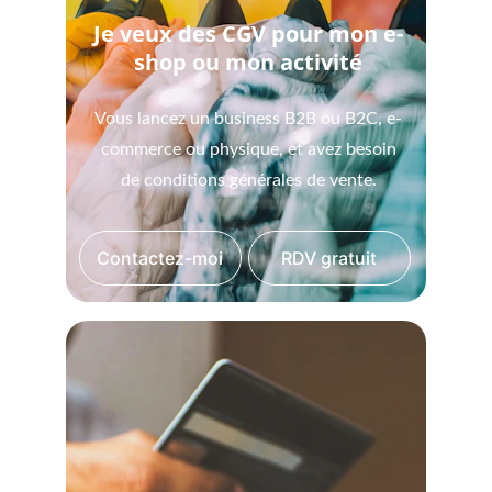
Je veux des CGV pour mon e-
shop ou mon activité
Vous lancez un business B2B ou B2C, e-
commerce ou physique, et avez besoin
de conditions générales de vente.
Contactez-moi
RDV gratuit