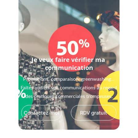
Je veux faire vérifier ma 
communication
Mise en demeure, injonction de payer,
Promotions, comparaison, greenwashing...
assignation... Mettons en oeuvre le bon moyen
Faites auditer vos communications au regard
pour recouvrer les sommes.
des pratiques commerciales trompeuses.
Contactez-moi
RDV gratuit
Contactez-moi