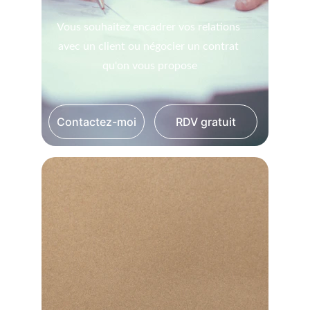
Vous souhaitez encadrer vos relations 
avec un client ou négocier un contrat 
qu'on vous propose
Contactez-moi
RDV gratuit