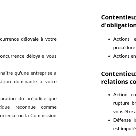
 
Contentieux
d'obligatio
currence déloyale à votre
Actions 
procédure 
concurrence déloyale vous
Actions en
Contentieux
nnaître qu'une entreprise a
relations c
ition dominante à votre
Action e
paration du préjudice que
rupture br
tique reconnue comme
vous être 
ncurrence ou la Commission
Défense l
est imputé